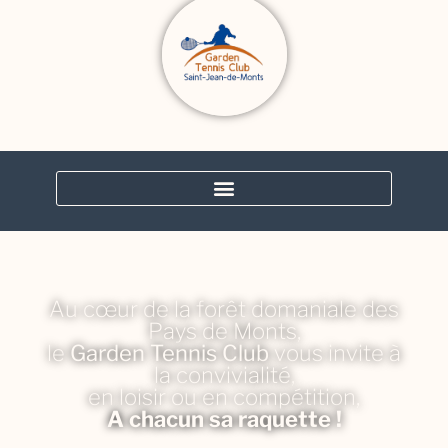
Au cœur de la forêt domaniale des
Pays de Monts,
le
Garden Tennis Club
vous invite à
la convivialité,
en loisir ou en compétition,
A chacun sa raquette !